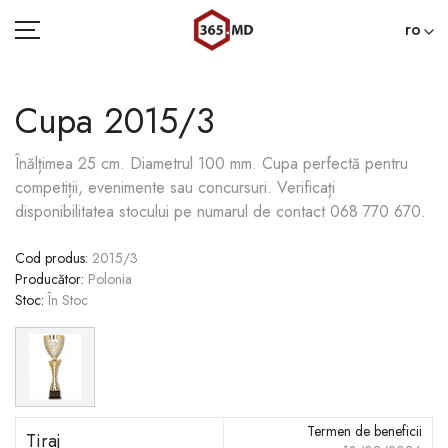
ro
Cupa 2015/3
ACASĂ
Înălțimea 25 cm. Diametrul 100 mm. Сupa perfectă pentru
competiții, evenimente sau concursuri. Verificați
CATEGORII
disponibilitatea stocului pe numarul de contact 068 770 670.
BLOG
Cod produs
:
2015/3
Producător
:
Polonia
022 000 365
Stoc
:
În Stoc
Termen de beneficii
Tiraj