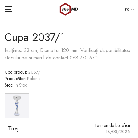
ro
Cupa 2037/1
ACASĂ
Inalțimea 33 cm, Diametrul 120 mm. Verificați disponibilitatea
stocului pe numarul de contact 068 770 670.
CATEGORII
Cod produs
:
2037/1
BLOG
Producător
:
Polonia
Stoc
:
În Stoc
022 000 365
Termen de beneficii
Tiraj
13/08/2026