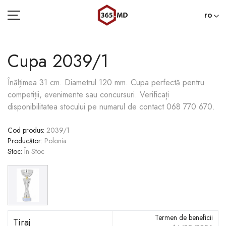
ro
Cupa 2039/1
ACASĂ
Înălțimea 31 cm. Diametrul 120 mm. Сupa perfectă pentru
competiții, evenimente sau concursuri. Verificați
CATEGORII
disponibilitatea stocului pe numarul de contact 068 770 670.
BLOG
Cod produs
:
2039/1
Producător
:
Polonia
022 000 365
Stoc
:
În Stoc
Termen de beneficii
Tiraj