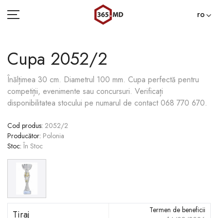
ro
Cupa 2052/2
ACASĂ
Înălțimea 30 cm. Diametrul 100 mm. Сupa perfectă pentru
competiții, evenimente sau concursuri. Verificați
CATEGORII
disponibilitatea stocului pe numarul de contact 068 770 670.
BLOG
Cod produs
:
2052/2
Producător
:
Polonia
022 000 365
Stoc
:
În Stoc
Termen de beneficii
Tiraj