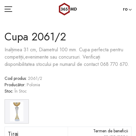
ro
Cupa 2061/2
ACASĂ
Inalțimea 31 cm, Diametrul 100 mm. Сupa perfecta pentru
competiții,evenimente sau concursuri. Verificați
CATEGORII
disponibilitatea stocului pe numarul de contact 068 770 670.
BLOG
Cod produs
:
2061/2
Producător
:
Polonia
022 000 365
Stoc
:
În Stoc
Termen de beneficii
Tiraj