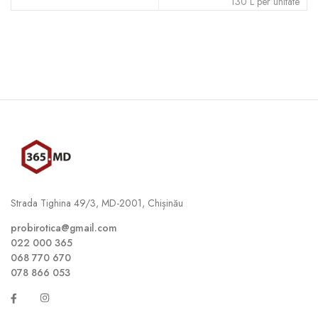
130
L
per unitate
Strada Tighina 49/3, MD-2001, Chișinău
probirotica@gmail.com
022 000 365
068 770 670
078 866 053