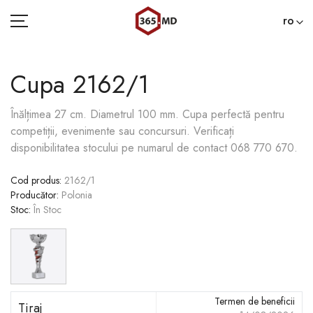
ro
Cupa 2162/1
ACASĂ
Înălțimea 27 cm. Diametrul 100 mm. Сupa perfectă pentru
competiții, evenimente sau concursuri. Verificați
CATEGORII
disponibilitatea stocului pe numarul de contact 068 770 670.
BLOG
Cod produs
:
2162/1
Producător
:
Polonia
022 000 365
Stoc
:
În Stoc
Termen de beneficii
Tiraj