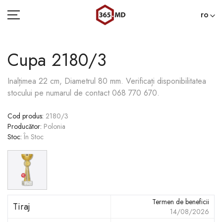
ro
Cupa 2180/3
ACASĂ
Inalțimea 22 cm, Diametrul 80 mm. Verificați disponibilitatea
stocului pe numarul de contact 068 770 670.
CATEGORII
Cod produs
:
2180/3
BLOG
Producător
:
Polonia
Stoc
:
În Stoc
022 000 365
Termen de beneficii
Tiraj
14/08/2026