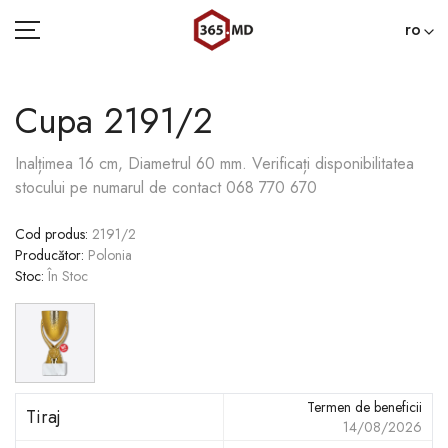
ro
Cupa 2191/2
ACASĂ
Inalțimea 16 cm, Diametrul 60 mm. Verificați disponibilitatea
stocului pe numarul de contact 068 770 670
CATEGORII
Cod produs
:
2191/2
BLOG
Producător
:
Polonia
Stoc
:
În Stoc
022 000 365
Termen de beneficii
Tiraj
14/08/2026