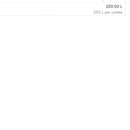
250.00
L
250
L
per unitate