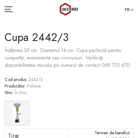
ro
Cupa 2442/3
ACASĂ
Înălțimea 39 cm. Diametrul 14 cm. Сupa perfectă pentru
competiții, evenimente sau concursuri. Verificați
CATEGORII
disponibilitatea stocului pe numarul de contact 068 770 670.
BLOG
Cod produs
:
2442/3
Producător
:
Polonia
022 000 365
Stoc
:
În Stoc
Termen de beneficii
Tiraj