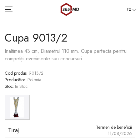
ro
Cupa 9013/2
ACASĂ
Inaltimea 43 cm, Diametrul 110 mm. Сupa perfecta pentru
competiții,evenimente sau concursuri.
CATEGORII
Cod produs
:
9013/2
BLOG
Producător
:
Polonia
Stoc
:
În Stoc
022 000 365
Termen de beneficii
Tiraj
11/08/2026