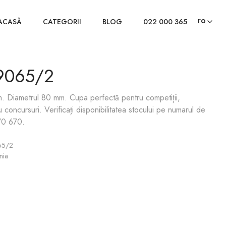
ro
ACASĂ
CATEGORII
BLOG
022 000 365
9065/2
m. Diametrul 80 mm. Сupa perfectă pentru competiții,
concursuri. Verificați disponibilitatea stocului pe numarul de
70 670.
65/2
nia