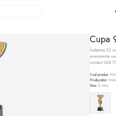
Cupa 
Înălțimea 22 c
evenimente sau 
contact 068 7
Cod produs
:
90
Producător
:
Polo
Stoc
:
În Stoc