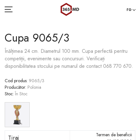
ro
Cupa 9065/3
ACASĂ
Înălțimea 24 cm. Diametrul 100 mm. Сupa perfectă pentru
competiții, evenimente sau concursuri. Verificați
CATEGORII
disponibilitatea stocului pe numarul de contact 068 770 670.
BLOG
Cod produs
:
9065/3
Producător
:
Polonia
022 000 365
Stoc
:
În Stoc
Termen de beneficii
Tiraj