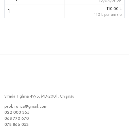
12/08/2026
110.00
L
1
110
L
per unitate
Strada Tighina 49/3, MD-2001, Chișinău
probirotica@gmail.com
022 000 365
068 770 670
078 866 053