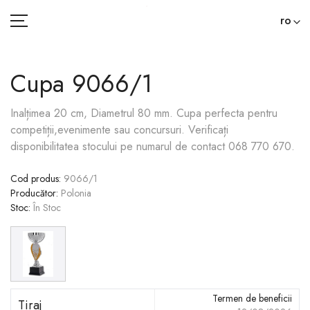
ro
Cupa 9066/1
ACASĂ
Inalțimea 20 cm, Diametrul 80 mm. Сupa perfecta pentru
competiții,evenimente sau concursuri. Verificați
CATEGORII
disponibilitatea stocului pe numarul de contact 068 770 670.
BLOG
Cod produs
:
9066/1
Producător
:
Polonia
022 000 365
Stoc
:
În Stoc
Termen de beneficii
Tiraj