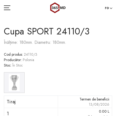
ro
Cupa SPORT 24110/3
ACASĂ
Înălțime: 180mm. Diametru: 180mm.
CATEGORII
Cod produs
:
24110/3
Producător
:
Polonia
BLOG
Stoc
:
În Stoc
022 000 365
Termen de beneficii
Tiraj
13/08/2026
0.00
L
1