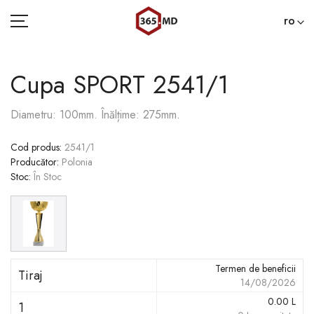
ro
Cupa SPORT 2541/1
ACASĂ
Diametru: 100mm. Înălțime: 275mm.
CATEGORII
Cod produs
:
2541/1
Producător
:
Polonia
BLOG
Stoc
:
În Stoc
022 000 365
Termen de beneficii
Tiraj
14/08/2026
0.00
L
1